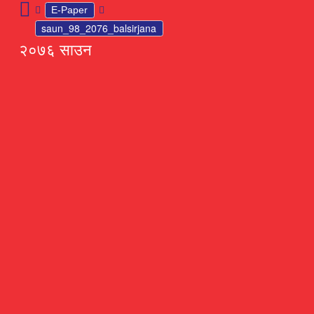
E-Paper
saun_98_2076_balsirjana
२०७६ साउन