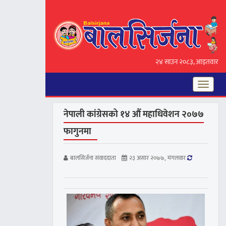
२४ साउन २०८३, आइतवार
Toggle
navigat
नेपाली कांग्रेसको १४ औं महाधिवेशन २०७७
फागुनमा
बालसिर्जना संवाददाता
२३ असार २०७७, मंगलवार