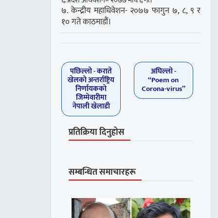
६. प्रदेश अधिवेशन– २०७७ माघ ६ गते
७. केन्द्रीय महाधिवेशन- २०७७ फागुन ७, ८, ९ र
१० गते काठमाडौं।
पछिल्लाे -
कराते
अघिल्लाे -
खेलको अन्तर्राष्ट्रिय
“Poem on
निर्णायकको
Corona-virus”
जिम्मेवारीमा
नेपाली खेलाडी
प्रतिक्रिया दिनुहोस
सम्बन्धित समाचारहरू