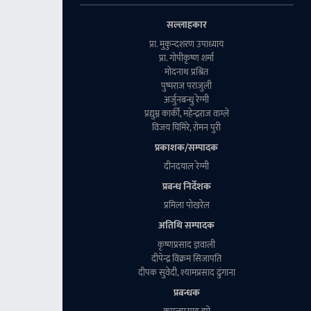
सल्लाहकार
प्रा. मुकुन्दशरण उपाध्याय
प्रा. गाेपीकृष्ण शर्मा
माेदनाथ प्रश्रित
पुष्पराज पराजुली
अर्जुनबन्धु रेग्मी
प्रद्युम्न कार्की, महेन्द्रराज वाग्ले
विजय घिमिरे, राेमन पुरी
प्रकाशक/सम्पादक
दीनदयाल रेग्मी
प्रबन्ध निर्देशक
प्रमिला पाेखरेल
अतिथि सम्पादक
कृष्णप्रसाद ज्ञवाली
दीपेन्द्र विक्रम सिजापति
दीपक सुवेदी, श्यामप्रसाद ढुंगाना
प्रबन्धक