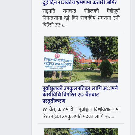
दुई दिने राजकीय भ्रमणमा कतारी अमिर
राष्ट्रपति रामचन्द्र पौडेलको मैत्रीपूर्ण
निमन्त्रणामा दुई दिने राजकीय भ्रमणमा उनी
दिउँसो ३ः३५...
पूर्वाञ्चलको उपकुलपतिका लागि अाफ्नै
कार्यविधि विपरित २७ चैतबाट
प्रस्तुतीकरण
१८ चैत, काठमाडौं । पूर्वाञ्चल विश्वविद्यालयमा
रिक्त रहेकाे उपकुलपति पदका लागि २७...