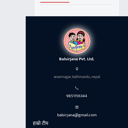
Balsirjana Pvt. Ltd.
anamnagar, kathmandu, nepal
9851156344
balsirjana@gmail.com
हाम्रो टीम