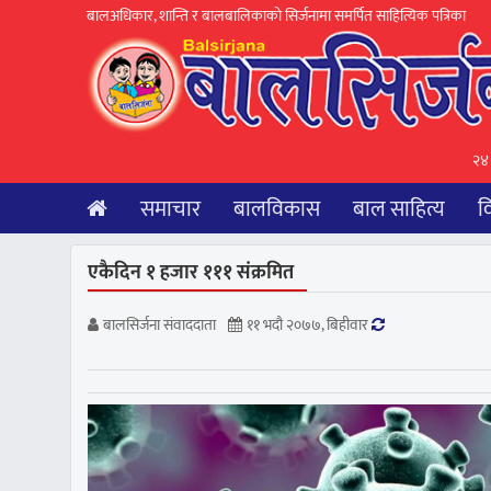
बालअधिकार, शान्ति र बालबालिकाकाे सिर्जनामा समर्पित साहित्यिक पत्रिका
२४
समाचार
बालविकास
बाल साहित्य
व
एकैदिन १ हजार १११ संक्रमित
बालसिर्जना संवाददाता
११ भदौ २०७७, बिहीवार