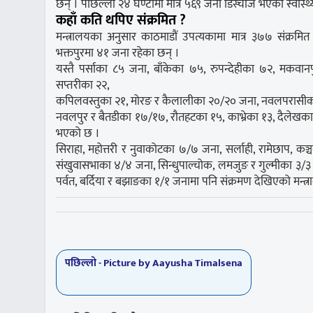
छन् । पछिल्लो २४ घण्टामा मात्र ५६९ जना डिस्चार्ज भएको स्वास्
कहाँ कति थपिए संक्रमित ?
मन्त्रालयका अनुसार काठमाडौं उपत्यकामा मात्र ३७७ संक्रमि
भक्तपुरमा ४१ जना रहेका छन् ।
यस्तै पर्साका ८५ जना, बाँकेका ७५, रुपन्देहीका ७२, मकव
सप्तरीका २२,
कपिलवस्तुका २१, मोरङ र कैलालीका २०/२० जना, नवलपरासीक
नवलपुर र बैतडीका १७/१७, रौतहटका १५, काभ्रेका १३, दैलेखका १२
भएको छ ।
सिराहा, महोत्तरी र नुवाकोटका ७/७ जना, सर्लाही, रामेछाप, क
संखुवासभाका ४/४ जना, सिन्धुपाल्चोक, लमजुङ र गुल्मीका ३/
पर्वत, बर्दिया र बझाङका १/१ जनामा पनि संक्रमण देखिएको मन्
पछिल्लाे -
Picture by Aayusha Timalsena