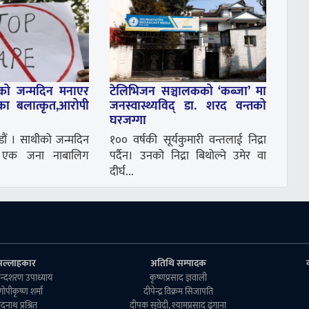
को जन्मदिन मनाएर
टेलिभिजन सञ्चालकको ‘कब्जा’ मा
िका बलात्कृत,आरोपी
जनस्वास्थ्यविद् डा. शरद वन्तको
घरजग्गा
ौं । साथीको जन्मदिन
१०० वर्षकी सूर्यकुमारी वन्तलाई निद्रा
दा एक जना नाबालिग
पर्दैन। उनको निद्रा बिथोल्ने उमेर वा
दीर्घ...
सल्लाहकार
अतिथि सम्पादक
ुकुन्दशरण उपाध्याय
कृष्णप्रसाद ज्ञवाली
. गाेपीकृष्ण शर्मा
दीपेन्द्र विक्रम सिजापति
ेदनाथ प्रश्रित
दीपक सुवेदी, श्यामप्रसाद ढुंगाना