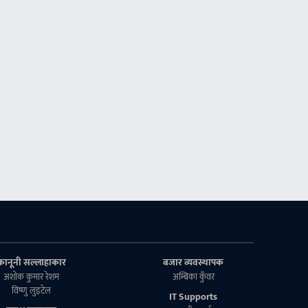
कानूनी सल्लाहाकार
बजार व्यवस्थापक
अशाेक कुमार रेशम
अम्बिका कुँवर
विष्णु लुइटेल
IT Supports