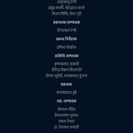
अर्जुनबन्धु रेग्मी
प्रद्युम्न कार्की, महेन्द्रराज वाग्ले
विजय घिमिरे, राेमन पुरी
प्रकाशक/सम्पादक
दीनदयाल रेग्मी
प्रबन्ध निर्देशक
प्रमिला पाेखरेल
अतिथि सम्पादक
कृष्णप्रसाद ज्ञवाली
दीपेन्द्र विक्रम सिजापति
दीपक सुवेदी, श्यामप्रसाद ढुंगाना
प्रबन्धक
कमलप्रसाद डुम्रे
सह–सम्पादक
शेषनाथ पाैडेल
प्रेमनारायण भुसाल
माधव नेपाल
डा. नेत्रलाल भण्डारी