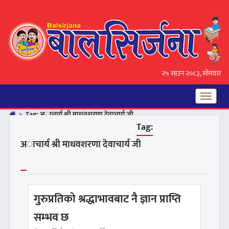
२५ साउन २०८३, सोमवार
Toggle
navigat
>
Tag:
अाचार्य श्री माधवशरणा देवाचार्य जी
Tag:
अाचार्य श्री माधवशरणा देवाचार्य जी
गुरुप्रतिको श्रद्धाभावबाट नै ज्ञान प्राप्ति
सम्भव छ