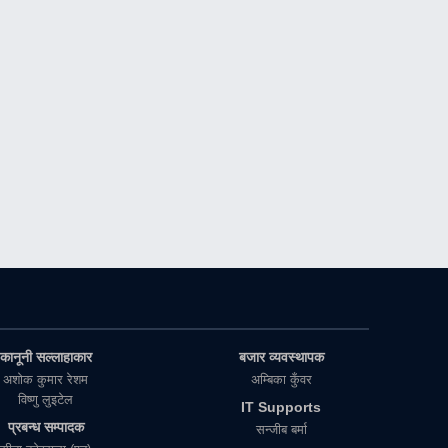
कानूनी सल्लाहाकार
बजार व्यवस्थापक
अशाेक कुमार रेशम
अम्बिका कुँवर
विष्णु लुइटेल
IT Supports
प्रबन्ध सम्पादक
सन्जीब बर्मा