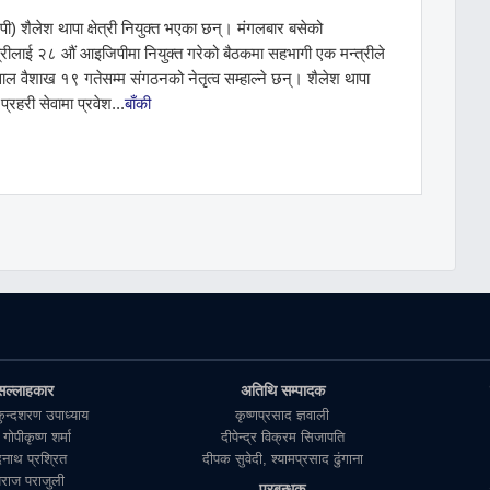
ी) शैलेश थापा क्षेत्री नियुक्त भएका छन्। मंगलबार बसेको
षेत्रीलाई २८ औं आइजिपीमा नियुक्त गरेको बैठकमा सहभागी एक मन्त्रीले
ैशाख १९ गतेसम्म संगठनको नेतृत्व सम्हाल्ने छन्। शैलेश थापा
्रहरी सेवामा प्रवेश...
बाँकी
सल्लाहकार
अतिथि सम्पादक
ुकुन्दशरण उपाध्याय
कृष्णप्रसाद ज्ञवाली
 गाेपीकृष्ण शर्मा
दीपेन्द्र विक्रम सिजापति
दनाथ प्रश्रित
दीपक सुवेदी, श्यामप्रसाद ढुंगाना
्पराज पराजुली
प्रबन्धक