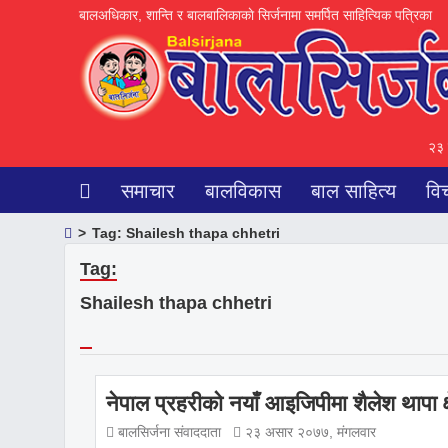
बालअधिकार, शान्ति र बालबालिकाकाे सिर्जनामा समर्पित साहित्यिक पत्रिका
२३ 
समाचार
बालविकास
बाल साहित्य
वि
>
Tag:
Shailesh thapa chhetri
Tag:
Shailesh thapa chhetri
नेपाल प्रहरीकाे नयाँ आइजिपीमा शैलेश थापा क्ष
बालसिर्जना संवाददाता
२३ असार २०७७, मंगलवार