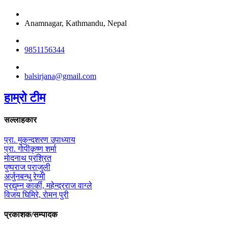
Anamnagar, Kathmandu, Nepal
9851156344
balsirjana@gmail.com
हाम्रो टीम
सल्लाहकार
प्रा. मुकुन्दशरण उपाध्याय
प्रा. गाेपीकृष्ण शर्मा
माेदनाथ प्रश्रित
पुष्पराज पराजुली
अर्जुनबन्धु रेग्मी
प्रद्युम्न कार्की, महेन्द्रराज वाग्ले
विजय घिमिरे, राेमन पुरी
प्रकाशक/सम्पादक