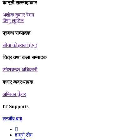
कानूनी सल्लाहाकार
अशाेक कुमार रेशम
विष्णु लुइटेल
प्रबन्ध सम्पादक
सीता काेइराला (एनु)
चित्र तथा कला सम्पादक
उमेशचन्द्र अधिकारी
बजार व्यवस्थापक
अम्बिका कुँवर
IT Supports
सन्जीब बर्मा
हाम्रो टीम