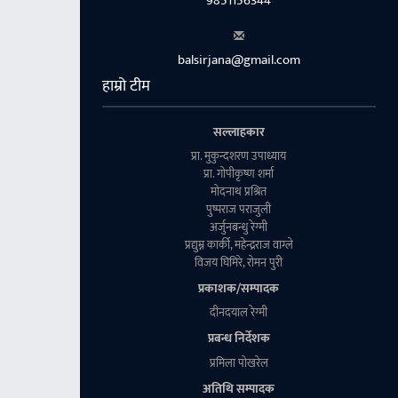
9851156344
balsirjana@gmail.com
हाम्रो टीम
सल्लाहकार
प्रा. मुकुन्दशरण उपाध्याय
प्रा. गाेपीकृष्ण शर्मा
माेदनाथ प्रश्रित
पुष्पराज पराजुली
अर्जुनबन्धु रेग्मी
प्रद्युम्न कार्की, महेन्द्रराज वाग्ले
विजय घिमिरे, राेमन पुरी
प्रकाशक/सम्पादक
दीनदयाल रेग्मी
प्रबन्ध निर्देशक
प्रमिला पाेखरेल
अतिथि सम्पादक