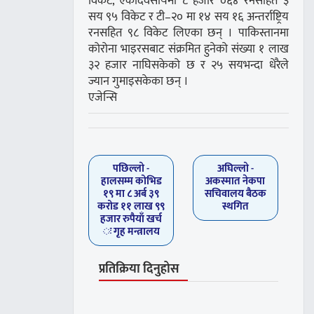
विकेट, एकदिवसीयमा ८ हजार ०६४ रनसहित ३
सय ९५ विकेट र टी–२० मा १४ सय १६ अन्तर्राष्ट्रिय
रनसहित ९८ विकेट लिएका छन् । पाकिस्तानमा
कोरोना भाइरसबाट संक्रमित हुनेको संख्या १ लाख
३२ हजार नाघिसकेको छ र २५ सयभन्दा धेरैले
ज्यान गुमाइसकेका छन् ।
एजेन्सि
पछिल्लाे -
अघिल्लाे -
हालसम्म कोभिड
अकस्मात नेकपा
१९ मा ८ अर्ब ३९
सचिवालय बैठक
करोड ११ लाख ९९
स्थगित
हजार रुपैयाँ खर्च
ः गृह मन्त्रालय
प्रतिक्रिया दिनुहोस