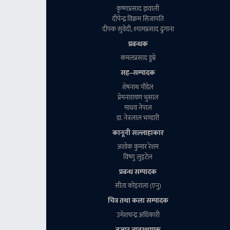
कृष्णप्रसाद ज्ञवाली
दीपेन्द्र विक्रम सिजापति
दीपक सुवेदी, श्यामप्रसाद ढुंगाना
प्रबन्धक
कमलप्रसाद डुम्रे
सह–सम्पादक
शेषनाथ पाैडेल
प्रेमनारायण भुसाल
माधव नेपाल
डा. नेत्रलाल भण्डारी
कानूनी सल्लाहाकार
अशाेक कुमार रेशम
विष्णु लुइटेल
प्रबन्ध सम्पादक
सीता काेइराला (एनु)
चित्र तथा कला सम्पादक
उमेशचन्द्र अधिकारी
बजार व्यवस्थापक