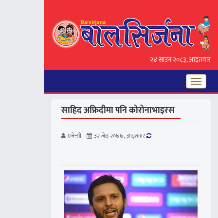
२४ साउन २०८३, आइतवार
Toggle
navigat
साहिद अफ्रिदीमा पनि कोरोनाभाइरस
‍एजेन्सी
३२ जेठ २०७७, आइतवार