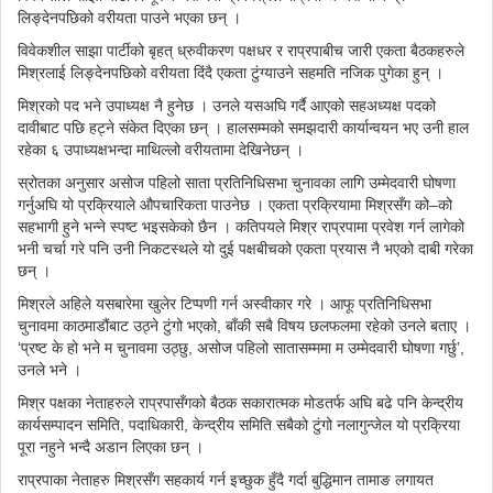
लिङ्देनपछिको वरीयता पाउने भएका छन् ।
विवेकशील साझा पार्टीको बृहत् ध्रुवीकरण पक्षधर र राप्रपाबीच जारी एकता बैठकहरुले
मिश्रलाई लिङ्देनपछिको वरीयता दिंदै एकता टुंग्याउने सहमति नजिक पुगेका हुन् ।
मिश्रको पद भने उपाध्यक्ष नै हुनेछ । उनले यसअघि गर्दै आएको सहअध्यक्ष पदको
दावीबाट पछि हट्ने संकेत दिएका छन् । हालसम्मको समझदारी कार्यान्वयन भए उनी हाल
रहेका ६ उपाध्यक्षभन्दा माथिल्लो वरीयतामा देखिनेछन् ।
स्रोतका अनुसार असोज पहिलो साता प्रतिनिधिसभा चुनावका लागि उम्मेदवारी घोषणा
गर्नुअघि यो प्रक्रियाले औपचारिकता पाउनेछ । एकता प्रक्रियामा मिश्रसँग को–को
सहभागी हुने भन्ने स्पष्ट भइसकेको छैन । कतिपयले मिश्र राप्रपामा प्रवेश गर्न लागेको
भनी चर्चा गरे पनि उनी निकटस्थले यो दुई पक्षबीचको एकता प्रयास नै भएको दाबी गरेका
छन् ।
मिश्रले अहिले यसबारेमा खुलेर टिप्पणी गर्न अस्वीकार गरे । आफू प्रतिनिधिसभा
चुनावमा काठमाडौंबाट उठ्ने टुंगो भएको, बाँकी सबै विषय छलफलमा रहेको उनले बताए ।
‘प्रष्ट के हो भने म चुनावमा उठ्छु, असोज पहिलो सातासम्ममा म उम्मेदवारी घोषणा गर्छु’,
उनले भने ।
मिश्र पक्षका नेताहरुले राप्रपासँगको बैठक सकारात्मक मोडतर्फ अघि बढे पनि केन्द्रीय
कार्यसम्पादन समिति, पदाधिकारी, केन्द्रीय समिति सबैको टुंगो नलागुन्जेल यो प्रक्रिया
पूरा नहुने भन्दै अडान लिएका छन् ।
राप्रपाका नेताहरु मिश्रसँग सहकार्य गर्न इच्छुक हुँदै गर्दा बुद्धिमान तामाङ लगायत