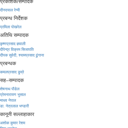
प्रकाशक/सम्पादक
दीनदयाल रेग्मी
प्रबन्ध निर्देशक
प्रमिला पाेखरेल
अतिथि सम्पादक
कृष्णप्रसाद ज्ञवाली
दीपेन्द्र विक्रम सिजापति
दीपक सुवेदी, श्यामप्रसाद ढुंगाना
प्रबन्धक
कमलप्रसाद डुम्रे
सह–सम्पादक
शेषनाथ पाैडेल
प्रेमनारायण भुसाल
माधव नेपाल
डा. नेत्रलाल भण्डारी
कानूनी सल्लाहाकार
अशाेक कुमार रेशम