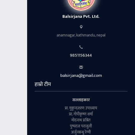
Balsirjana Pvt. Ltd.
anamnagar, kathmandu, nepal
9851156344
balsirjana@gmail.com
हाम्रो टीम
सल्लाहकार
प्रा. मुकुन्दशरण उपाध्याय
प्रा. गाेपीकृष्ण शर्मा
माेदनाथ प्रश्रित
पुष्पराज पराजुली
अर्जुनबन्धु रेग्मी