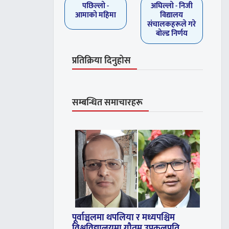
पछिल्लाे -
अघिल्लाे -
निजी
आमाको महिमा
विद्यालय
संचालकहरूले गरे
बाेल्ड निर्णय
प्रतिक्रिया दिनुहोस
सम्बन्धित समाचारहरू
पूर्वाञ्चलमा थपलिया र मध्यपश्चिम
विश्वविद्यालयमा गौतम उपकुलपति