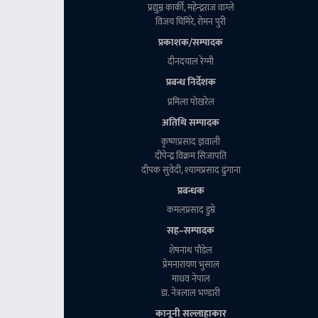
प्रद्युम्न कार्की, महेन्द्रराज वाग्ले
विजय घिमिरे, राेमन पुरी
प्रकाशक/सम्पादक
दीनदयाल रेग्मी
प्रबन्ध निर्देशक
प्रमिला पाेखरेल
अतिथि सम्पादक
कृष्णप्रसाद ज्ञवाली
दीपेन्द्र विक्रम सिजापति
दीपक सुवेदी, श्यामप्रसाद ढुंगाना
प्रबन्धक
कमलप्रसाद डुम्रे
सह–सम्पादक
शेषनाथ पाैडेल
प्रेमनारायण भुसाल
माधव नेपाल
डा. नेत्रलाल भण्डारी
कानूनी सल्लाहाकार