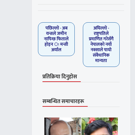
पछिल्लाे -
अब
अघिल्लाे -
यन्त्रले जमीन
राष्ट्रपतिले
नापिन्छ फिताले
प्रमाणित गरेसँगै
हाेइन ः मन्त्री
नेपालकाे नयाँ
अर्याल
नक्साले पायो
संवैधानिक
मान्यता
प्रतिक्रिया दिनुहोस
सम्बन्धित समाचारहरू