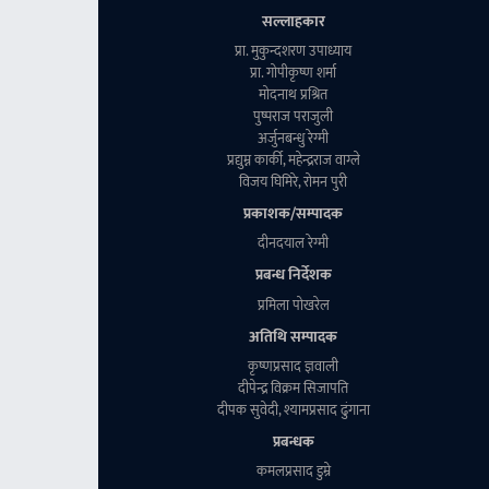
सल्लाहकार
प्रा. मुकुन्दशरण उपाध्याय
प्रा. गाेपीकृष्ण शर्मा
माेदनाथ प्रश्रित
पुष्पराज पराजुली
अर्जुनबन्धु रेग्मी
प्रद्युम्न कार्की, महेन्द्रराज वाग्ले
विजय घिमिरे, राेमन पुरी
प्रकाशक/सम्पादक
दीनदयाल रेग्मी
प्रबन्ध निर्देशक
प्रमिला पाेखरेल
अतिथि सम्पादक
कृष्णप्रसाद ज्ञवाली
दीपेन्द्र विक्रम सिजापति
दीपक सुवेदी, श्यामप्रसाद ढुंगाना
प्रबन्धक
कमलप्रसाद डुम्रे