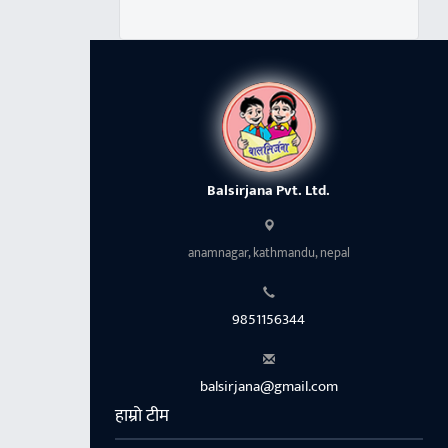
Balsirjana Pvt. Ltd.
anamnagar, kathmandu, nepal
9851156344
balsirjana@gmail.com
हाम्रो टीम