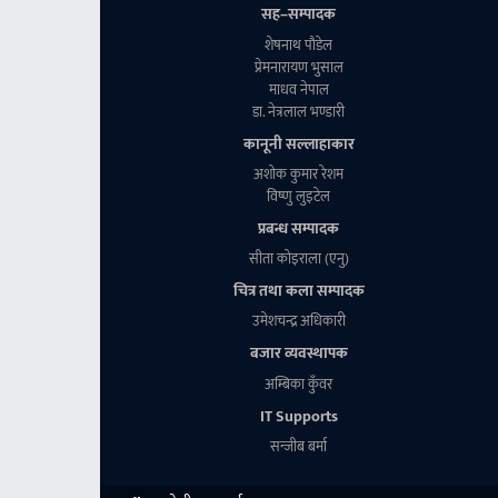
सह–सम्पादक
शेषनाथ पाैडेल
प्रेमनारायण भुसाल
माधव नेपाल
डा. नेत्रलाल भण्डारी
कानूनी सल्लाहाकार
अशाेक कुमार रेशम
विष्णु लुइटेल
प्रबन्ध सम्पादक
सीता काेइराला (एनु)
चित्र तथा कला सम्पादक
उमेशचन्द्र अधिकारी
बजार व्यवस्थापक
अम्बिका कुँवर
IT Supports
सन्जीब बर्मा