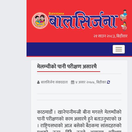
२१ साउन २०८३, बिहीवार
Toggle
navigat
मेलम्चीको पानी परीक्षण असारमै
बालसिर्जना संवाददाता
४ असार २०७७, बिहीवार
काठमाडौं । खानेपानीमन्त्री बीना मगरले मेलम्चीको
पानी परीक्षणको काम असारमै हुने बताउनुभएको छ
। राष्ट्रियसभाको आज बसेको बैठकमा सांसदहरुको