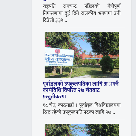
राष्ट्रपति रामचन्द्र पौडेलको मैत्रीपूर्ण
निमन्त्रणामा दुई दिने राजकीय भ्रमणमा उनी
दिउँसो ३ः३५...
पूर्वाञ्चलको उपकुलपतिका लागि अाफ्नै
कार्यविधि विपरित २७ चैतबाट
प्रस्तुतीकरण
१८ चैत, काठमाडौं । पूर्वाञ्चल विश्वविद्यालयमा
रिक्त रहेकाे उपकुलपति पदका लागि २७...