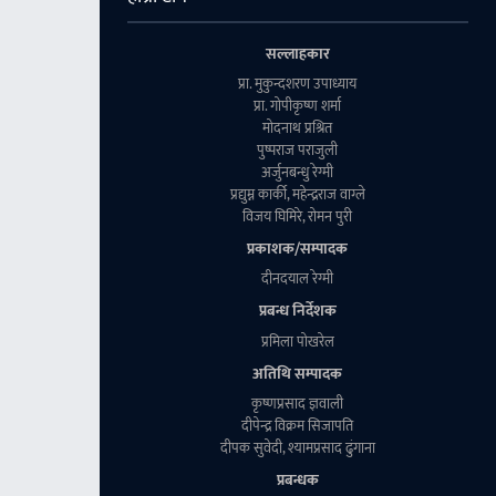
सल्लाहकार
प्रा. मुकुन्दशरण उपाध्याय
प्रा. गाेपीकृष्ण शर्मा
माेदनाथ प्रश्रित
पुष्पराज पराजुली
अर्जुनबन्धु रेग्मी
प्रद्युम्न कार्की, महेन्द्रराज वाग्ले
विजय घिमिरे, राेमन पुरी
प्रकाशक/सम्पादक
दीनदयाल रेग्मी
प्रबन्ध निर्देशक
प्रमिला पाेखरेल
अतिथि सम्पादक
कृष्णप्रसाद ज्ञवाली
दीपेन्द्र विक्रम सिजापति
दीपक सुवेदी, श्यामप्रसाद ढुंगाना
प्रबन्धक