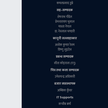
कमलप्रसाद डुम्रे
सह–सम्पादक
शेषनाथ पाैडेल
प्रेमनारायण भुसाल
माधव नेपाल
डा. नेत्रलाल भण्डारी
कानूनी सल्लाहाकार
अशाेक कुमार रेशम
विष्णु लुइटेल
प्रबन्ध सम्पादक
सीता काेइराला (एनु)
चित्र तथा कला सम्पादक
उमेशचन्द्र अधिकारी
बजार व्यवस्थापक
अम्बिका कुँवर
IT Supports
सन्जीब बर्मा