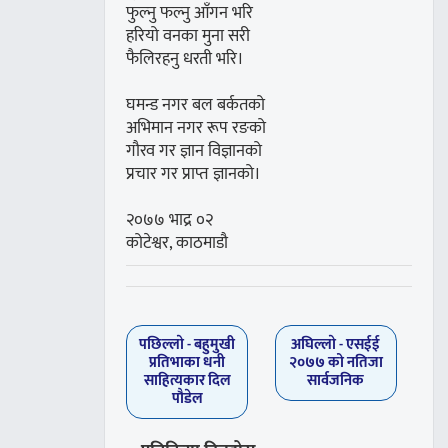
फुल्नु फल्नु आँगन भरि
हरियो वनका मुना सरी
फैलिरहनु धरती भरि।
घमन्ड नगर बल बर्कतको
अभिमान नगर रूप रङको
गौरव गर ज्ञान विज्ञानको
प्रचार गर प्राप्त ज्ञानको।
२०७७ भाद्र ०२
कोटेश्वर, काठमाडौ
पछिल्लाे -
बहुमुखी
अघिल्लाे -
एसईई
प्रतिभाका धनी
२०७७ को नतिजा
साहित्यकार दिल
सार्वजनिक
पौडेल