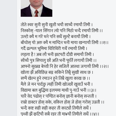
तोते स्वर सुनी सुनी खुशी भयौ साच्चै रमायौ तिमी ।
निस्कोस् -याल सिँगान त्यो पनि मिठो भन्दै रमायौ तिमी ।।
उल्टो क्यै म गरें भने पनि सधैं सुल्टै बनायौ तिमी ।
बाँचोस् यो अरु क्यै म माग्दिन भनी माया खन्यायौ तिमी ।।१।।
गर्दै ढल्पल भूमिमा थिरिथिरी गर्थें रमायौ तिमी ।
लड्ला है ! अब लौ भनी झटपटी दौडी समायौ तिमी ।
साँच्चै पुत्र सिपालु छौ अति भनी फूर्ति लगायौ तिमी ।।
आफ्नो सुख्ख बेच्यौ नि हेर सजिलै आस्था जगायौ तिमी ।।२।।
खोला झैं अविछिन्न बग्न सकिने तिम्र्रै सुखी साथ छ ।
सप्पै खेल्न हुने रमाउन हुने तिम्रै खुला काख छ ।।
मैले जे मन पार्दछु त्यही तिमी खोज्छौ खुवाउँ भनी ।
विद्यामा बल बुद्धिमा इलममा माथी पु-याउँ भनी ।।३।।
चारै वेद पढोस् र पण्डित बनोस् ज्ञानी बनोस् सन्तती ।
राम्रो डाक्टर होस् सके, वकिल होस् जे होस् गरोस् उन्नती ।।
भन्दै कष्ट सही सही कहर ती काट्यौ तिमीले सधैं ।
पृथ्वी झैं कुटियौ सबै रहर ती मा¥यौ तिमीले सधैं ।।४।।