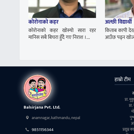
कोरोनाको कहर
अल्छी विद्यार्थी
कोरोनाको कहर खोस्यो सारा रहर
किताब कापी देख
मानिस सबै बिचरा हुँदै गए निराश ।...
आउँछ पढ्न खोज्यो 
हाम्रो टीम
प्रा. म
प्रा
Balsirjana Pvt. Ltd.
मा
anamnagar, kathmandu, nepal
पुष
अर
9851156344
प्रद्युम्न 