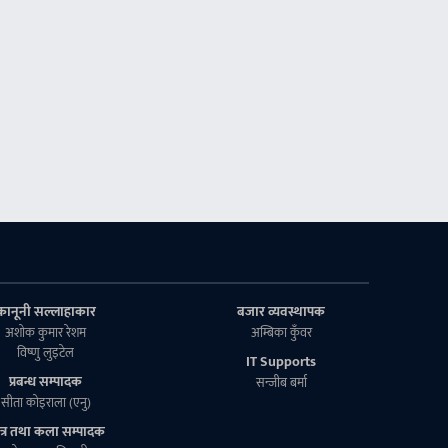
कानूनी सल्लाहाकार
बजार व्यवस्थापक
अशाेक कुमार रेशम
अम्बिका कुँवर
विष्णु लुइटेल
IT Supports
प्रबन्ध सम्पादक
सन्जीब बर्मा
सीता काेइराला (एनु)
त्र तथा कला सम्पादक