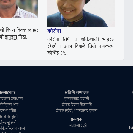
्यो कि त दिक्क लाझर
कोरोना
झुपुझुपु निद्रा...
कोरोना तिमी त शक्तिशाली भाइरस
रहेछौ । आज विश्वले तिम्रो नामकरण
कोभिड-१९...
सल्लाहकार
अतिथि सम्पादक
ुकुन्दशरण उपाध्याय
कृष्णप्रसाद ज्ञवाली
. गाेपीकृष्ण शर्मा
दीपेन्द्र विक्रम सिजापति
ेदनाथ प्रश्रित
दीपक सुवेदी, श्यामप्रसाद ढुंगाना
्पराज पराजुली
प्रबन्धक
्जुनबन्धु रेग्मी
कमलप्रसाद डुम्रे
चि
कार्की, महेन्द्रराज वाग्ले