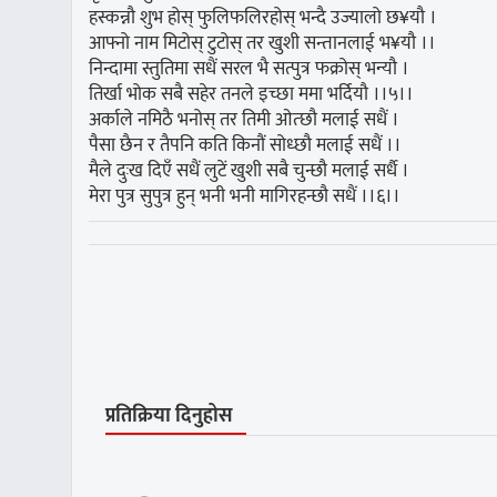
हस्कन्नौ शुभ होस् फुलिफलिरहोस् भन्दै उज्यालो छ¥यौ ।
आफ्नो नाम मिटोस् टुटोस् तर खुशी सन्तानलाई भ¥यौ ।।
निन्दामा स्तुतिमा सधैं सरल भै सत्पुत्र फक्रोस् भन्यौ ।
तिर्खा भोक सबै सहेर तनले इच्छा ममा भर्दियौ ।।५।।
अर्काले नमिठै भनोस् तर तिमी ओत्छौ मलाई सधैं ।
पैसा छैन र तैपनि कति किनौं सोध्छौ मलाई सधैं ।।
मैले दुःख दिएँ सधैं लुटें खुशी सबै चुन्छौ मलाई सर्धै ।
मेरा पुत्र सुपुत्र हुन् भनी भनी मागिरहन्छौ सधैं ।।६।।
प्रतिक्रिया दिनुहोस