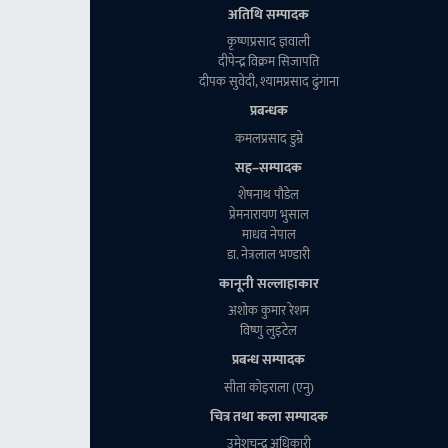
अतिथि सम्पादक
कृष्णप्रसाद ज्ञवाली
दीपेन्द्र विक्रम सिजापति
दीपक सुवेदी, श्यामप्रसाद ढुंगाना
प्रबन्धक
कमलप्रसाद डुम्रे
सह–सम्पादक
शेषनाथ पाैडेल
प्रेमनारायण भुसाल
माधव नेपाल
डा. नेत्रलाल भण्डारी
कानूनी सल्लाहाकार
अशाेक कुमार रेशम
विष्णु लुइटेल
प्रबन्ध सम्पादक
सीता काेइराला (एनु)
चित्र तथा कला सम्पादक
उमेशचन्द्र अधिकारी