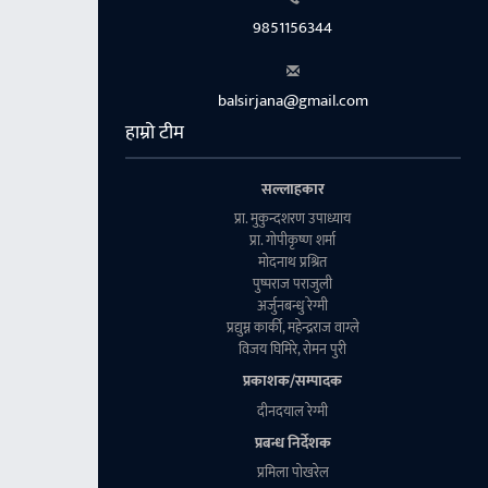
9851156344
balsirjana@gmail.com
हाम्रो टीम
सल्लाहकार
प्रा. मुकुन्दशरण उपाध्याय
प्रा. गाेपीकृष्ण शर्मा
माेदनाथ प्रश्रित
पुष्पराज पराजुली
अर्जुनबन्धु रेग्मी
प्रद्युम्न कार्की, महेन्द्रराज वाग्ले
विजय घिमिरे, राेमन पुरी
प्रकाशक/सम्पादक
दीनदयाल रेग्मी
प्रबन्ध निर्देशक
प्रमिला पाेखरेल