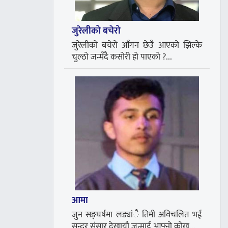
जुरेलीको बचेरो
जुरेलीको बचेरो आँगन छेउँ आएको झिल्के
चुल्ठो जन्मँदै कसोरी हो पाएको ?...
आमा
जुन सङ्घर्षमा लड्यांै तिमी अविचलित भई
सुन्दर संसार देखायौ जन्माई आफ्नो कोख...