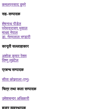
कमलप्रसाद डुम्रे
सह–सम्पादक
शेषनाथ पाैडेल
प्रेमनारायण भुसाल
माधव नेपाल
डा. नेत्रलाल भण्डारी
कानूनी सल्लाहाकार
अशाेक कुमार रेशम
विष्णु लुइटेल
प्रबन्ध सम्पादक
सीता काेइराला (एनु)
चित्र तथा कला सम्पादक
उमेशचन्द्र अधिकारी
बजार व्यवस्थापक