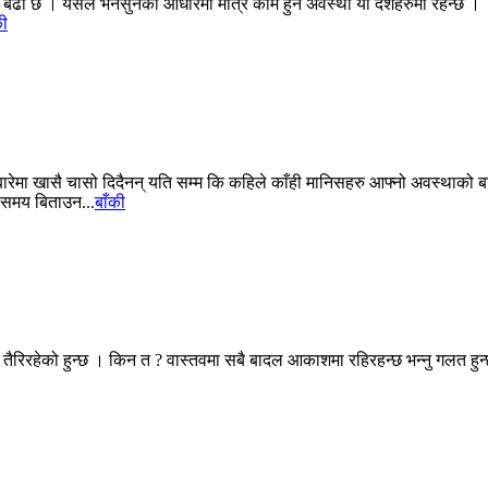
ंख्या बढी छ । यसैले भनसुनका आधारमा मात्र काम हुने अवस्था यी देशहरुमा रहन्
की
रेमा खासै चासो दिदैनन् यति सम्म कि कहिले काँही मानिसहरु आफ्नो अवस्थाको बार
ग समय बिताउन...
बाँकी
 तैरिरहेको हुन्छ । किन त ? वास्तवमा सबै बादल आकाशमा रहिरहन्छ भन्नु गलत हुन