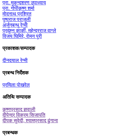
प्रा. मुकुन्दशरण उपाध्याय
प्रा. गाेपीकृष्ण शर्मा
माेदनाथ प्रश्रित
पुष्पराज पराजुली
अर्जुनबन्धु रेग्मी
प्रद्युम्न कार्की, महेन्द्रराज वाग्ले
विजय घिमिरे, राेमन पुरी
प्रकाशक/सम्पादक
दीनदयाल रेग्मी
प्रबन्ध निर्देशक
प्रमिला पाेखरेल
अतिथि सम्पादक
कृष्णप्रसाद ज्ञवाली
दीपेन्द्र विक्रम सिजापति
दीपक सुवेदी, श्यामप्रसाद ढुंगाना
प्रबन्धक